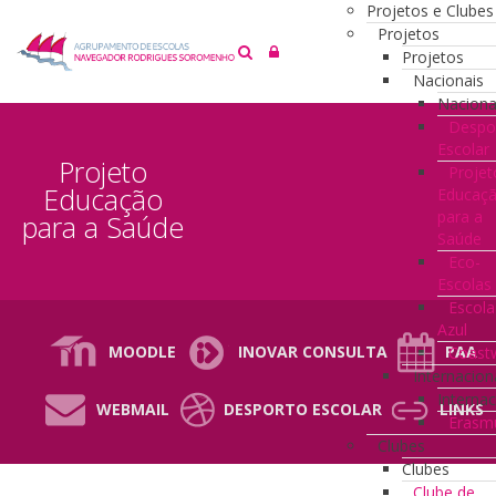
Projetos e Clubes
Projetos
Projetos
Nacionais
Naciona
Despo
Escolar
Projeto
Projet
Educação
Educaç
para a
para a Saúde
Saúde
Eco-
Escolas
Escola
Azul
MOODLE
INOVAR CONSULTA
PAA
Coast
Internacion
Internac
WEBMAIL
DESPORTO ESCOLAR
LINKS
Erasm
Clubes
Clubes
Clube de