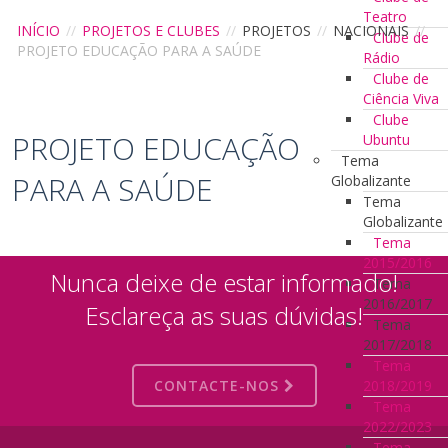
Teatro
INÍCIO
//
PROJETOS E CLUBES
//
PROJETOS
//
NACIONAIS
//
Clube de
PROJETO EDUCAÇÃO PARA A SAÚDE
Rádio
Clube de
Ciência Viva
Clube
PROJETO EDUCAÇÃO
Ubuntu
Tema
PARA A SAÚDE
Globalizante
Tema
Globalizante
Tema
2015/2016
Nunca deixe de estar informado!
Tema
2016/2017
Esclareça as suas dúvidas!
Tema
2017/2018
Tema
CONTACTE-NOS
2018/2019
Tema
2022/2023
Tema