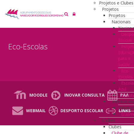
Projetos e Clubes
Projetos
Projetos
Nacionais
Naciona
Despo
Escolar
Eco-Escolas
Projet
Educaç
para a
Saúde
Eco-
Escolas
Escola
Azul
MOODLE
INOVAR CONSULTA
PAA
Coast
Internacion
Internac
WEBMAIL
DESPORTO ESCOLAR
LINKS
Erasm
Clubes
Clubes
Clube de