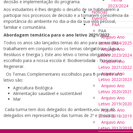
decisão e implementação do programa.
2023/2024
Aos estudantes é-lhes dirigido o desafio de se habituarem a
Notícias
participar nos processos de decisão e a tomarem consciência da
Eventos
importância do ambiente no dia-a-dia da sua vida pessoal,
PAA
familiar e comunitária.
PAA
Abordagem temática para o ano letivo 2021/2022
Arquivo Ano
Todos os anos são lançados temas do ano para as escolas
Letivo 2024/2025
trabalharem em conjunto com os temas obrigatórios (Água,
Arquivo Ano
Resíduos e Energia ). Este ano letivo o tema obrigatório
Letivo 2023/2024
escolhido para a nossa escola é: Biodiversidade - Preservar e
Arquivo Ano
Regenerar.
Letivo 2021/2022
Arquivo Ano
Os Temas Complementares escolhidos para o presente ano
Letivo 2022/2023
letivo são:
Arquivo Ano
Agricultura Biológica
Letivo 2020/2021
Alimentação saudável e sustentável
Arquivo Ano
Mar
Letivo 2019/2020
Cada turma tem dois delegados do ambiente, ou seja 40
Arquivo Ano
delegados em representação das turmas de 2º e 3º ciclos.
Letivo 2018/2019
Arquivo Ano
Letivo 2017/2018