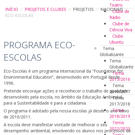
Teatro
INÍCIO
//
PROJETOS E CLUBES
//
PROJETOS
//
NACIONAIS
//
Clube de
ECO-ESCOLAS
Rádio
Clube de
Ciência Viva
Clube
PROGRAMA ECO-
Ubuntu
Tema
ESCOLAS
Globalizante
Tema
Globalizante
Eco-Escolas é um programa internacional da “Foundation for
Tema
Environmental Education”, desenvolvido em Portugal desde
2015/2016
1996.
Tema
Pretende encorajar ações e reconhecer o trabalho de qualidade
2016/2017
desenvolvido pela escola, no âmbito da Educação Ambiental
Tema
para a Sustentabilidade e para a cidadania.
2017/2018
Tema
O programa é adotado pela nossa escolas já desde o ano letivo
2018/2019
de 2010/2011.
Tema
A escola deve manifestar vontade de melhorar o seu
2022/2023
desempenho ambiental, envolvendo os alunos nos processos de
Tema