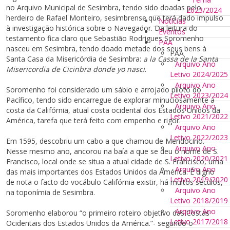
no Arquivo Municipal de Sesimbra, tendo sido doadas pelo
2023/2024
herdeiro de Rafael Monteiro, sesimbrense que terá dado impulso
Notícias
à investigação histórica sobre o Navegador. Da leitura do
Eventos
testamento fica claro que Sebastião Rodrigues Soromenho
PAA
nasceu em Sesimbra, tendo doado metade dos seus bens à
PAA
Santa Casa da Misericórdia de Sesimbra:
a la Cassa de la Santa
Arquivo Ano
Misericordia de Cicinbra donde yo nasci
.
Letivo 2024/2025
Arquivo Ano
Soromenho foi considerado um sábio e arrojado piloto do
Letivo 2023/2024
Pacífico, tendo sido encarregue de explorar minuciosamente a
Arquivo Ano
costa da Califórnia, atual costa ocidental dos Estados Unidos da
Letivo 2021/2022
América, tarefa que terá feito com empenho e rigor.
Arquivo Ano
Letivo 2022/2023
Em 1595, descobriu um cabo a que chamou de Mendocino.
Arquivo Ano
Nesse mesmo ano, ancorou na baía a que se deu o nome de S.
Letivo 2020/2021
Francisco, local onde se situa a atual cidade de S. Francisco, uma
Arquivo Ano
das mais importantes dos Estados Unidos da América. É digno
Letivo 2019/2020
de nota o facto do vocábulo Califórnia existir, há muitos séculos,
Arquivo Ano
na toponímia de Sesimbra.
Letivo 2018/2019
Arquivo Ano
Soromenho elaborou “o primeiro roteiro objetivo das Costas
Letivo 2017/2018
Ocidentais dos Estados Unidos da América.”- segundo o