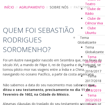
Teatro
INÍCIO
//
AGRUPAMENTO
//
SOBRE NÓS
//
PATRONO
Clube de
Rádio
Clube de
Ciência Viva
QUEM FOI SEBASTIÃO
Clube
Ubuntu
RODRIGUES
Tema
Globalizante
SOROMENHO?
Tema
Globalizante
Tema
Foi um ilustre navegador nascido em Sesimbra que, nos finais do
2015/2016
século XVI, a mando de Filipe II, rei de Espanha e de Portugal, se
Tema
tornou piloto-mor nas viagens entre a Índia e a China,
2016/2017
navegando no oceano Pacífico, a partir da costa americana.
Tema
2017/2018
Não sabemos a data do seu nascimento mas sabemos
que
Tema
ditou o seu testamento, precisamente no dia 11 de
2018/2019
fevereiro de 1602, na Cidade do México.
Tema
2022/2023
Algumas cláusulas do traslado do seu testamento encontram-se
Tema