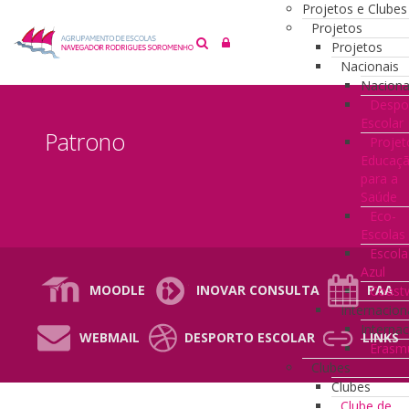
Projetos e Clubes
Projetos
Projetos
Nacionais
Naciona
Despo
Escolar
Patrono
Projet
Educaç
para a
Saúde
Eco-
Escolas
Escola
Azul
MOODLE
INOVAR CONSULTA
PAA
Coast
Internacion
Internac
WEBMAIL
DESPORTO ESCOLAR
LINKS
Erasm
Clubes
Clubes
Clube de