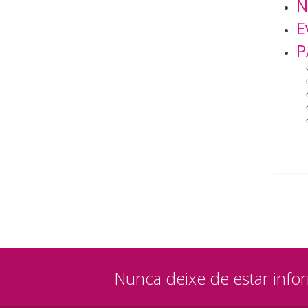
N
E
P
Nunca deixe de estar info