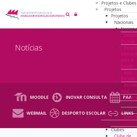
Projetos e Clubes
Projetos
Projetos
Nacionais
Naciona
Despo
Escolar
Notícias
Projet
Educaç
para a
Saúde
Eco-
Escolas
Escola
Azul
MOODLE
INOVAR CONSULTA
PAA
Coast
Internacion
Internac
WEBMAIL
DESPORTO ESCOLAR
LINKS
Erasm
Clubes
Clubes
Clube de