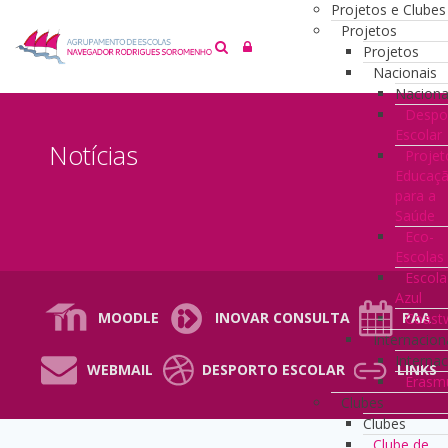
Projetos e Clubes
Projetos
Projetos
Nacionais
Naciona
Despo
Escolar
Notícias
Projet
Educaç
para a
Saúde
Eco-
Escolas
Escola
Azul
MOODLE
INOVAR CONSULTA
PAA
Coast
Internacion
Internac
WEBMAIL
DESPORTO ESCOLAR
LINKS
Erasm
Clubes
Clubes
Clube de