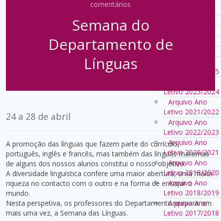
comentários
2023/2024
Semana do
Notícias
Eventos
Departamento de
PAA
PAA
Línguas
Arquivo Ano
Letivo 2024/2025
Arquivo Ano
Letivo 2023/2024
Arquivo Ano
Letivo 2021/2022
24 a 28 de abril
Arquivo Ano
Letivo 2022/2023
Arquivo Ano
A promoção das línguas que fazem parte do currículo,
Letivo 2020/2021
português, inglês e francês, mas também das línguas maternas
Arquivo Ano
de alguns dos nossos alunos constitui o nosso objetivo.
Letivo 2019/2020
A diversidade linguística confere uma maior abertura, uma maior
Arquivo Ano
riqueza no contacto com o outro e na forma de encarar o
Letivo 2018/2019
mundo.
Nesta perspetiva, os professores do Departamento prepararam
Arquivo Ano
mais uma vez, a Semana das Línguas.
Letivo 2017/2018