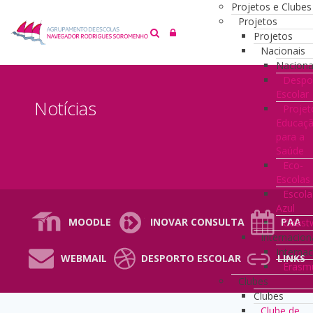
Projetos e Clubes
Projetos
Projetos
Nacionais
Naciona
Despo
Escolar
Notícias
Projet
Educaç
para a
Saúde
Eco-
Escolas
Escola
Azul
MOODLE
INOVAR CONSULTA
PAA
Coast
Internacion
Internac
WEBMAIL
DESPORTO ESCOLAR
LINKS
Erasm
Clubes
Clubes
Clube de