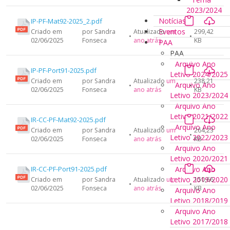
2023/2024
Notícias
IP-PF-Mat92-2025_2.pdf
Eventos
Criado em
por Sandra
Atualizado
um
299,42
•
•
02/06/2025
Fonseca
ano atrás
KB
PAA
PAA
Arquivo Ano
IP-PF-Port91-2025.pdf
Letivo 2024/2025
Criado em
por Sandra
Atualizado
um
238,21
Arquivo Ano
•
•
02/06/2025
Fonseca
ano atrás
KB
Letivo 2023/2024
Arquivo Ano
Letivo 2021/2022
IR-CC-PF-Mat92-2025.pdf
Arquivo Ano
Criado em
por Sandra
Atualizado
um
264,23
•
•
Letivo 2022/2023
02/06/2025
Fonseca
ano atrás
KB
Arquivo Ano
Letivo 2020/2021
IR-CC-PF-Port91-2025.pdf
Arquivo Ano
Letivo 2019/2020
Criado em
por Sandra
Atualizado
um
150,66
•
•
02/06/2025
Fonseca
ano atrás
KB
Arquivo Ano
Letivo 2018/2019
Arquivo Ano
Letivo 2017/2018