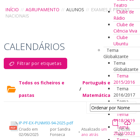
Teatro
INÍCIO
//
AGRUPAMENTO
//
ALUNOS
//
EXAMES E PROVAS
Clube de
NACIONAIS
Rádio
Clube de
Ciência Viva
Clube
CALENDÁRIOS
Ubuntu
Tema
Globalizante
Tema
Filtrar por etiquetas
Globalizante
Tema
2015/2016
Todos os ficheiros e
Português e
Tema
/
2016/2017
pastas
Matemática
Tema
2017/2018
Tema
2018/2019
IP-PF-EX-PLNM93-94-2025.pdf
Tema
Criado em
por Sandra
Atualizado
um
245,66
•
•
2022/2023
02/06/2025
Fonseca
ano atrás
KB
Tema