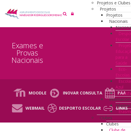
Projetos e Clubes
Projetos
Projetos
Nacionais
Naciona
Despo
Escolar
Exames e
Projet
Provas
Educaç
para a
Nacionais
Saúde
Eco-
Escolas
Escola
Azul
MOODLE
INOVAR CONSULTA
PAA
Coast
Internacion
Internac
WEBMAIL
DESPORTO ESCOLAR
LINKS
Erasm
Clubes
Clubes
Clube de